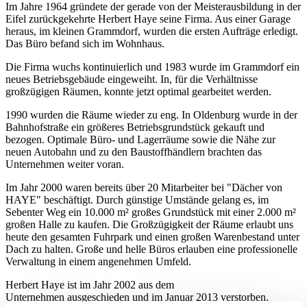
Im Jahre 1964 gründete der gerade von der Meisterausbildung in der
Eifel zurückgekehrte Herbert Haye seine Firma. Aus einer Garage
heraus, im kleinen Grammdorf, wurden die ersten Aufträge erledigt.
Das Büro befand sich im Wohnhaus.
Die Firma wuchs kontinuierlich und 1983 wurde im Grammdorf ein
neues Betriebsgebäude eingeweiht. In, für die Verhältnisse
großzügigen Räumen, konnte jetzt optimal gearbeitet werden.
1990 wurden die Räume wieder zu eng. In Oldenburg wurde in der
Bahnhofstraße ein größeres Betriebsgrundstück gekauft und
bezogen. Optimale Büro- und Lagerräume sowie die Nähe zur
neuen Autobahn und zu den Baustoffhändlern brachten das
Unternehmen weiter voran.
Im Jahr 2000 waren bereits über 20 Mitarbeiter bei "Dächer von
HAYE" beschäftigt. Durch günstige Umstände gelang es, im
Sebenter Weg ein 10.000 m² großes Grundstück mit einer 2.000 m²
großen Halle zu kaufen. Die Großzügigkeit der Räume erlaubt uns
heute den gesamten Fuhrpark und einen großen Warenbestand unter
Dach zu halten. Große und helle Büros erlauben eine professionelle
Verwaltung in einem angenehmen Umfeld.
Herbert Haye ist im Jahr 2002 aus dem
Unternehmen
ausgeschieden und im Januar 2013 verstorben
.