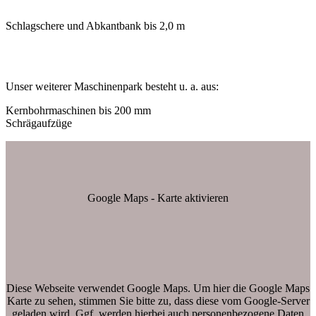
Schlagschere und Abkantbank bis 2,0 m
Unser weiterer Maschinenpark besteht u. a. aus:
Kernbohrmaschinen bis 200 mm
Schrägaufzüge
Google Maps - Karte aktivieren
Diese Webseite verwendet Google Maps. Um hier die Google Maps
Karte zu sehen, stimmen Sie bitte zu, dass diese vom Google-Server
geladen wird. Ggf. werden hierbei auch personenbezogene Daten