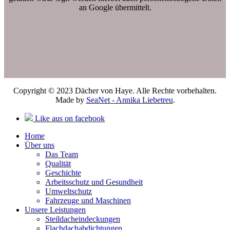
an Google übermittelt.
Copyright © 2023 Dächer von Haye. Alle Rechte vorbehalten.
Made by
SeaNet - Annika Liebetreu
.
Like aus on facebook
Home
Über uns
Das Team
Qualität
Geschichte
Arbeitsschutz und Gesundheit
Umweltschutz
Fahrzeuge und Maschinen
Unsere Leistungen
Steildacheindeckungen
Flachdachabdichtungen